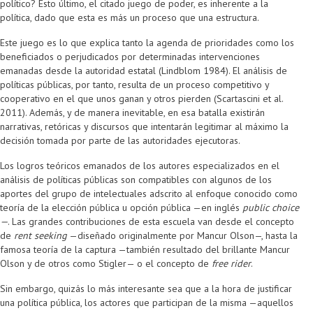
político? Esto último, el citado juego de poder, es inherente a la
política, dado que esta es más un proceso que una estructura.
Este juego es lo que explica tanto la agenda de prioridades como los
beneficiados o perjudicados por determinadas intervenciones
emanadas desde la autoridad estatal (Lindblom 1984). El análisis de
políticas públicas, por tanto, resulta de un proceso competitivo y
cooperativo en el que unos ganan y otros pierden (Scartascini et al.
2011). Además, y de manera inevitable, en esa batalla existirán
narrativas, retóricas y discursos que intentarán legitimar al máximo la
decisión tomada por parte de las autoridades ejecutoras.
Los logros teóricos emanados de los autores especializados en el
análisis de políticas públicas son compatibles con algunos de los
aportes del grupo de intelectuales adscrito al enfoque conocido como
teoría de la elección pública u opción pública —en inglés
public choice
—
. Las grandes contribuciones de esta escuela van desde el concepto
de
rent seeking
—diseñado originalmente por Mancur Olson—, hasta la
famosa teoría de la captura —también resultado del brillante Mancur
Olson y de otros como Stigler— o el concepto de
free rider
.
Sin embargo, quizás lo más interesante sea que a la hora de justificar
una política pública, los actores que participan de la misma —aquellos