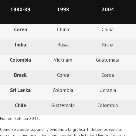
1980-89
1998
2004
Corea
China
China
India
Rusia
Rusia
Colombia
Vietnam
Guatemala
Brasil
Corea
Corea
Sri Lanka
Colombia
Ucrania
Chile
Guatemala
Colombia
Fuente: Selman 2011.
Como se puede suponer y evidencia la gráfica 1, debemos señalar
que el país que más adopciones perdió fue Estados Unidos. Como se