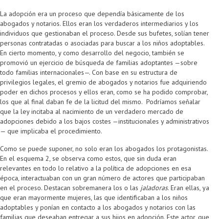
La adopción era un proceso que dependía básicamente de los
abogados y notarios. Ellos eran los verdaderos intermediarios y los
individuos que gestionaban el proceso. Desde sus bufetes, solían tener
personas contratadas o asociadas para buscar a los niños adoptables.
En cierto momento, y como desarrollo del negocio, también se
promovió un ejercicio de búsqueda de familias adoptantes —sobre
todo familias internacionales—. Con base en su estructura de
privilegios legales, el gremio de abogados y notarios fue adquiriendo
poder en dichos procesos y ellos eran, como se ha podido comprobar,
los que al final daban fe de la licitud del mismo. Podríamos señalar
que la ley incitaba al nacimiento de un verdadero mercado de
adopciones debido a los bajos costes —institucionales y administrativos
— que implicaba el procedimiento.
Como se puede suponer, no solo eran los abogados los protagonistas.
En el esquema 2, se observa como estos, que sin duda eran
relevantes en todo lo relativo a la política de adopciones en esa
época, interactuaban con un gran número de actores que participaban
en el proceso. Destacan sobremanera los o las
jaladoras
. Eran ellas, ya
que eran mayormente mujeres, las que identificaban a los niños
adoptables y ponían en contacto a los abogados y notarios con las
familias que deseaban entregar a sus hijos en adopción. Este actor, que