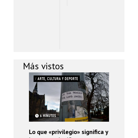
I
O
N
A
L
E
S
Más vistos
/
ARTE, CULTURA Y DEPORTE
6 MINUTOS
Lo que «privilegio» significa y