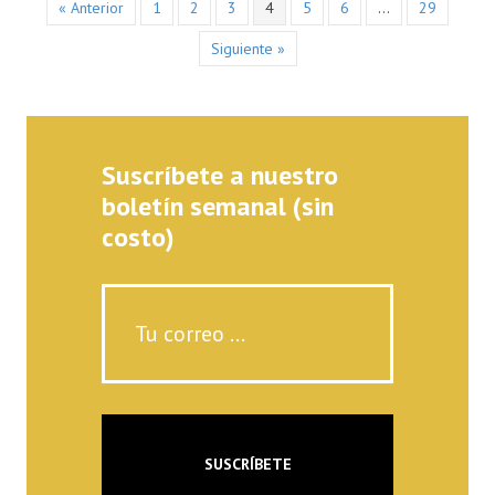
« Anterior
1
2
3
4
5
6
…
29
Siguiente »
Suscríbete a nuestro
boletín semanal (sin
costo)