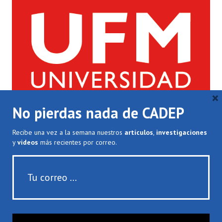
×
No pierdas nada de CADEP
Recibe una vez a la semana nuestros
artículos
,
investigaciones
y
videos
más recientes por correo.
Teléfono: (+502) 2338-7960
Fax: (+502) 2338-7929
cadep@ufm.edu