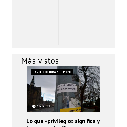
I
O
N
R
C
E
I
S
P
A
L
Más vistos
/
ARTE, CULTURA Y DEPORTE
6 MINUTOS
Lo que «privilegio» significa y