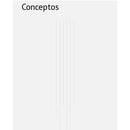
Conceptos
B
E
C
B
I
G
Ú
L
O
U
G
E
S
P
R
R
N
R
Q
R
P
Ó
O
R
U
O
O
C
R
Y
E
B
R
R
A
M
D
L
A
A
N
A
A
E
T
T
C
N
D
M
I
A
I
D
E
A
V
S
A
E
R
A
I
E
R
R
E
G
S
M
A
I
N
E
M
P
C
N
T
N
O
R
I
G
A
T
E
O
S
E
N
N
-
D
A
P
E
L
R
D